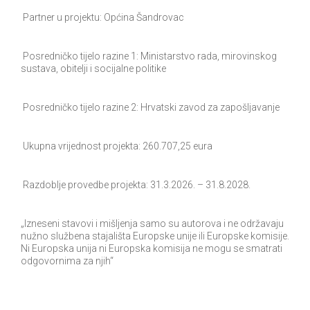
Partner u projektu: Općina Šandrovac
Posredničko tijelo razine 1: Ministarstvo rada, mirovinskog
sustava, obitelji i socijalne politike
Posredničko tijelo razine 2: Hrvatski zavod za zapošljavanje
Ukupna vrijednost projekta: 260.707,25 eura
Razdoblje provedbe projekta: 31.3.2026. – 31.8.2028.
„Izneseni stavovi i mišljenja samo su autorova i ne održavaju
nužno službena stajališta Europske unije ili Europske komisije.
Ni Europska unija ni Europska komisija ne mogu se smatrati
odgovornima za njih“