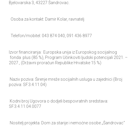
Bjelovarska 3, 43227 Šandrovac.
Osoba za kontakt: Damir Kolar, ravnatelj
Telefon/mobitel: 043 874 040, 091 436 8977
Izvor financiranja: Europska unija iz Europskog socijalnog
fonda plus (85 %), Program Učinkoviti ljudski potencijali 2021. –
2027., (Državni proračun Republike Hrvatske 15 %)
Naziv poziva: Širenje mreže socijalnih usluga u zajednici (Broj
poziva: SF.3.4.11.04)
Kodni broj Ugovora o dodjeli bespovratnih sredstava:
SF.3.4.11.04.0077
Nositelj projekta: Dom za starije i nemoćne osobe „Šandrovac“