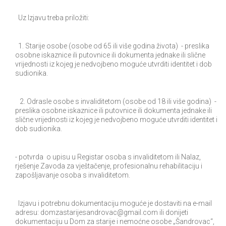
Uz Izjavu treba priložiti:
1. Starije osobe (osobe od 65 ili više godina života) - preslika
osobne iskaznice ili putovnice ili dokumenta jednake ili slične
vrijednosti iz kojeg je nedvojbeno moguće utvrditi identitet i dob
sudionika.
2. Odrasle osobe s invaliditetom (osobe od 18 ili više godina) -
preslika osobne iskaznice ili putovnice ili dokumenta jednake ili
slične vrijednosti iz kojeg je nedvojbeno moguće utvrditi identitet i
dob sudionika.
- potvrda o upisu u Registar osoba s invaliditetom ili Nalaz,
rješenje Zavoda za vještačenje, profesionalnu rehabilitaciju i
zapošljavanje osoba s invaliditetom.
Izjavu i potrebnu dokumentaciju moguće je dostaviti na e-mail
adresu: domzastarijesandrovac@gmail.com ili donijeti
dokumentaciju u Dom za starije i nemoćne osobe „Šandrovac“,