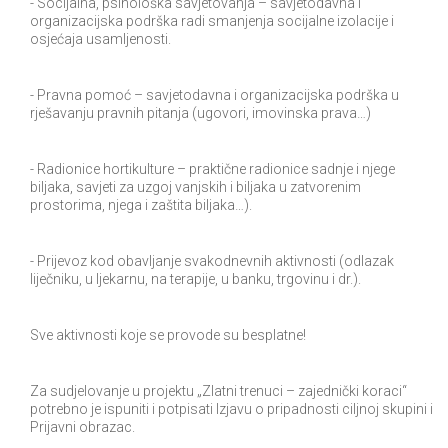
- Socijalna, psihološka savjetovanja – savjetodavna i
organizacijska podrška radi smanjenja socijalne izolacije i
osjećaja usamljenosti.
- Pravna pomoć – savjetodavna i organizacijska podrška u
rješavanju pravnih pitanja (ugovori, imovinska prava…)
- Radionice hortikulture – praktične radionice sadnje i njege
biljaka, savjeti za uzgoj vanjskih i biljaka u zatvorenim
prostorima, njega i zaštita biljaka…).
- Prijevoz kod obavljanje svakodnevnih aktivnosti (odlazak
liječniku, u ljekarnu, na terapije, u banku, trgovinu i dr.).
Sve aktivnosti koje se provode su besplatne!
Za sudjelovanje u projektu „Zlatni trenuci – zajednički koraci“
potrebno je ispuniti i potpisati Izjavu o pripadnosti ciljnoj skupini i
Prijavni obrazac.