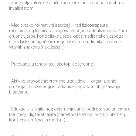
Zadovoljavati će se ključne potrebe starijih osoba i osoba sa
invaliditetom:
- Medicinsko-rekreativni sadržaji – rad fizioterapeuta,
medicinskog tehničara, njegovateljice, individualizirane vježbe i
grupne vježbe, kondicijske vježbe, opće medicinske vježbe za
cijelo tijelo, prilagođene mogućnostima sudionika, mjerenje
vitalnih znakova (tlak, šećer…).
- Putovanja u rehabilitacijske toplice (grupno).
- Aktivno provođenje vremena u zajednici – organiziranje
druženja, društvene igre i radionice prigodom obilježavanja
blagdana…
- Edukacije iz digitalnog opismenjavanja, podrška sudionicima u
korištenju digitalnih alata (pametnih telefona, pristup Internetu,
korištenje društvenih mreža…).