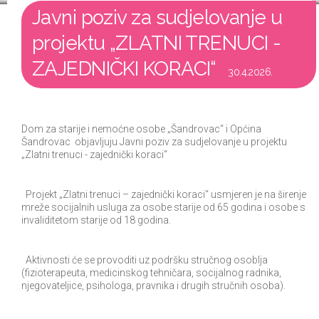
Javni poziv za sudjelovanje u
projektu „ZLATNI TRENUCI -
ZAJEDNIČKI KORACI“
30.4.2026.
Dom za starije i nemoćne osobe „Šandrovac“ i Općina
Šandrovac objavljuju Javni poziv za sudjelovanje u projektu
„Zlatni trenuci - zajednički koraci“
Projekt „Zlatni trenuci – zajednički koraci“ usmjeren je na širenje
mreže socijalnih usluga za osobe starije od 65 godina i osobe s
invaliditetom starije od 18 godina.
Aktivnosti će se provoditi uz podršku stručnog osoblja
(fizioterapeuta, medicinskog tehničara, socijalnog radnika,
njegovateljice, psihologa, pravnika i drugih stručnih osoba).